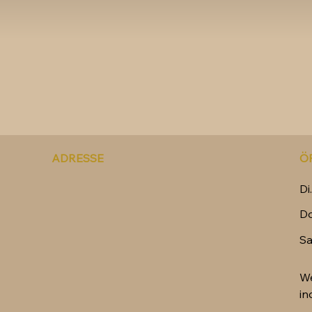
ADRESSE
Ö
Di.
Do
S
We
in