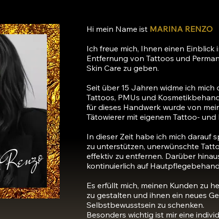
Hi mein Name ist
MARINA RENZO
Ich freue mich, Ihnen einen Einblick 
Entfernung von Tattoos und Perman
Skin Care zu geben.
Seit über 15 Jahren widme ich mich 
Tattoos, PMUs und Kosmetikbehand
für dieses Handwerk wurde von mei
Tätowierer mit eigenem Tattoo- und B
In dieser Zeit habe ich mich darauf 
 Renzo
zu unterstützen, unerwünschte Tatt
effektiv zu entfernen. ​Darüber hinau
kontinuierlich auf Hautpflegebehandl
Es erfüllt mich, meinen Kunden zu he
zu gestalten und ihnen ein neues Ge
Selbstbewusstsein zu schenken.
Besonders wichtig ist mir eine indivi